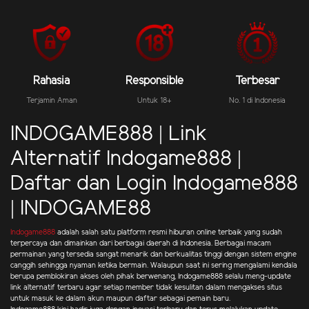
Rahasia
Responsible
Terbesar
Terjamin Aman
Untuk 18+
No. 1 di Indonesia
INDOGAME888 | Link
Alternatif Indogame888 |
Daftar dan Login Indogame888
| INDOGAME88
Indogame888
adalah salah satu platform resmi hiburan online terbaik yang sudah
terpercaya dan dimainkan dari berbagai daerah di Indonesia. Berbagai macam
permainan yang tersedia sangat menarik dan berkualitas tinggi dengan sistem engine
canggih sehingga nyaman ketika bermain. Walaupun saat ini sering mengalami kendala
berupa pemblokiran akses oleh pihak berwenang, Indogame888 selalu meng-update
link alternatif terbaru agar setiap member tidak kesulitan dalam mengakses situs
untuk masuk ke dalam akun maupun daftar sebagai pemain baru.