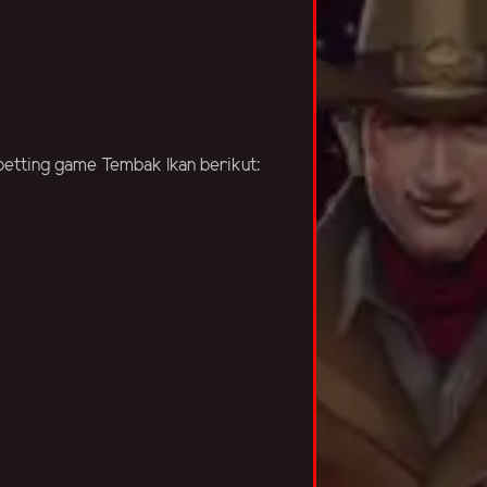
betting game Tembak Ikan berikut: