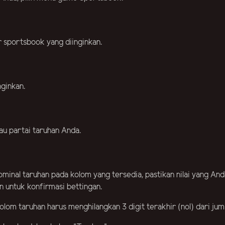
er sportsbook yang diinginkan.
nginkan.
au partai taruhan Anda.
nominal taruhan pada kolom yang tersedia, pastikan nilai yang A
an untuk konfirmasi bettingan.
om taruhan harus menghilangkan 3 digit terakhir (nol) dari jum