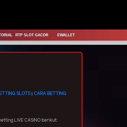
TORIAL
RTP SLOT GACOR
EWALLET
ETTING SLOTS
|
CARA BETTING
betting LIVE CASINO berikut: