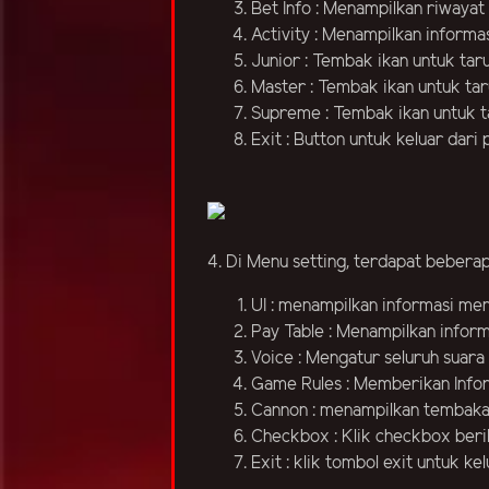
Bet Info : Menampilkan riwaya
Activity : Menampilkan informas
Junior : Tembak ikan untuk tar
Master : Tembak ikan untuk ta
Supreme : Tembak ikan untuk 
Exit : Button untuk keluar dari
4. Di Menu setting, terdapat beber
UI : menampilkan informasi me
Pay Table : Menampilkan infor
Voice : Mengatur seluruh suar
Game Rules : Memberikan Info
Cannon : menampilkan tembaka
Checkbox : Klik checkbox berik
Exit : klik tombol exit untuk k