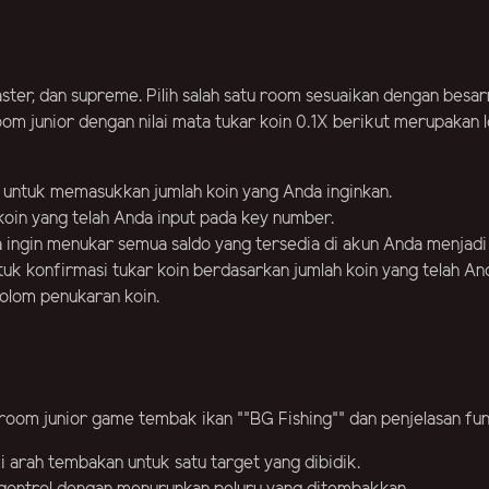
 master, dan supreme. Pilih salah satu room sesuaikan dengan be
room junior dengan nilai mata tukar koin 0.1X berikut merupakan 
untuk memasukkan jumlah koin yang Anda inginkan.
koin yang telah Anda input pada key number.
 ingin menukar semua saldo yang tersedia di akun Anda menjadi 
uk konfirmasi tukar koin berdasarkan jumlah koin yang telah And
kolom penukaran koin.
room junior game tembak ikan ""BG Fishing"" dan penjelasan fun
 arah tembakan untuk satu target yang dibidik.