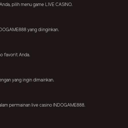
Anda, pilih menu game LIVE CASINO.
o INDOGAME888 yang diinginkan.
no favorit Anda.
dengan yang ingin dimainkan.
dalam permainan live casino INDOGAME888.