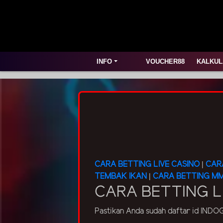
INFO
VOUCHER88
KALKUL
CARA BETTING LIVE CASINO
|
CARA
TEMBAK IKAN
|
CARA BETTING M
CARA BETTING L
Pastikan Anda sudah daftar id INDO