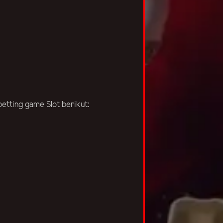
etting game Slot berikut: